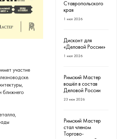
Ставропольского
края
1 июл 2026
Дисконт для
«Деловой России»
1 июл 2026
римет участие
Римский Мастер
лезноводске.
вошёл в состав
хитектуры,
Деловой России
и ближнего
23 июн 2026
еталла,
Римский Мастер
рады
стал членом
Торгово-