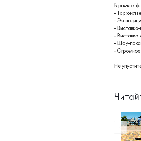
В рамках ф
- Торжеств
- Экспозиц
- Выставка
- Выставка 
- Шоу-пока
- Огромное 
Не упустите
Читай