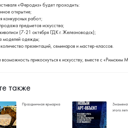
естиваля «Феродиз» будет проходить:
енное открытие;
ия конкурсных работ;
-продажа предметов искусства;
живописи (7-21 октября ГДК г. Железноводск);
з моделей одежды;
количество презентаций, семинаров и мастер-классов.
 возможность прикоснуться к искусству, вместе с «Римским 
те также
Праздничная ярмарка
Знамена
этого лет