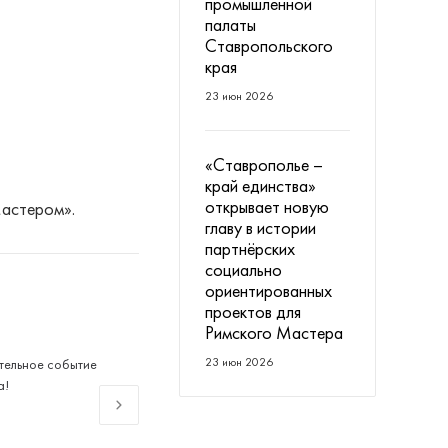
промышленной
палаты
Ставропольского
края
23 июн 2026
«Ставрополье –
край единства»
открывает новую
Мастером».
главу в истории
партнёрских
социально
ориентированных
проектов для
Римского Мастера
23 июн 2026
тельное событие
Открытие арт-объекта в
а!
Невинномысске