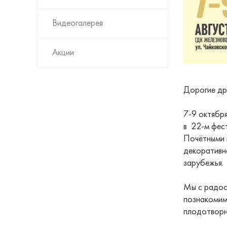
Видеогалерея
Акции
Дорогие др
7-9 октябр
в 22-м фес
Почётными 
декоративн
зарубежья.
Мы с радос
познакомим
плодотворн