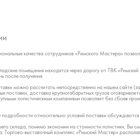
ии
ональные качества сотрудников «Римского Мастера» позвол
 складские помещения находятся через дорогу от ТВК «Римск
ь после получения.
тавки можно рассчитать непосредственно на нашем сайте (за
ые поставки, доставка крупногабаритных грузов оговаривает
рупными логистическими компаниями позволяет без сбоев про
все подробности относительно условий поставки обсуждаются
шего склада, помимо экономии на стоимости логистики, Вы с
а. Торгово-выставочный комплекс «Римский Мастер» располаг