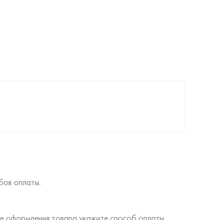
бов оплаты.
ине оформления товара укажите способ оплаты