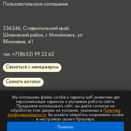
Пользовательское соглашение
356246, Ставропольский край,
Шпаковский район, г. Михайловск, ул.
Яблоневая, 41
тел.
+7(8652) 99 22 63
Связаться с менеджером
Скачать каталог
request@rmmaster.ru
Мы используем файлы cookie и сервисы веб-аналитики для
персонализации сервисов и улучшения работы сайта.
Продолжая использовать сайт, вы даёте согласие на
Сайт носит информационный характер и
не
обработку этих данных на условиях, указанных в
Политике
является публичной офертой
конфиденциальности
. Вы можете запретить сохранение cookie
© Все права защищены, 2026г. ООО «СУ-1»
в настройках своего браузера.
Понятно