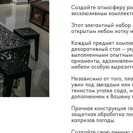
Создайте атмосферу ро
эксклюзивным комплект
Этот элегантный набор 
открытым небом нотку и
Каждый предмет комплек
декоративный стол – у
выполненными опытными
орнаменты, вдохновле
мебели особую выразите
Независимо от того, пл
ужин под звездами или
тенистом уголке сада, 
дополнением к Вашему 
Прочная конструкция га
защитная обработка по
капризов погоды.
Создайте свою личную 