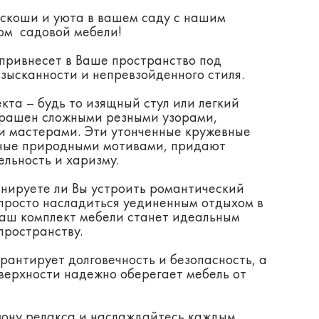
скоши и уюта в вашем саду с нашим
ом садовой мебели!
привнесет в Ваше пространство под
зысканности и непревзойденного стиля.
та – будь то изящный стул или легкий
крашен сложными резными узорами,
 мастерами. Эти утонченные кружевные
нные природными мотивами, придают
льность и харизму.
анируете ли Вы устроить романтический
 просто насладиться уединенным отдыхом в
наш комплект мебели станет идеальным
пространству.
рантирует долговечность и безопасность, а
верхности надежно оберегает мебель от
зону релакса и наслаждайтесь каждым