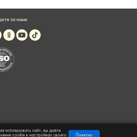
дите за нами
я использовать сайт, вы даёте
анение cookie в настройках своего
Понятно