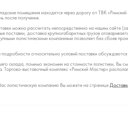
 складские помещения находятся через дорогу от ТВК «Римск
ь после получения.
тавки можно рассчитать непосредственно на нашем сайте (за
ые поставки, доставка крупногабаритных грузов оговаривает
рупными логистическими компаниями позволяет без сбоев про
все подробности относительно условий поставки обсуждаются
шего склада, помимо экономии на стоимости логистики, Вы с
а. Торгово-выставочный комплекс «Римский Мастер» располаг
Вас логистическую компанию Вы можете на странице
Доставк