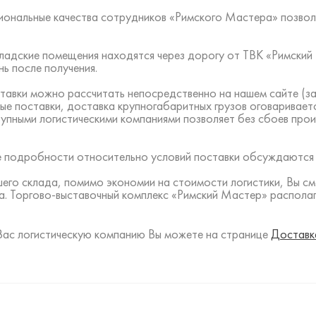
ональные качества сотрудников «Римского Мастера» позвол
 складские помещения находятся через дорогу от ТВК «Римск
ь после получения.
тавки можно рассчитать непосредственно на нашем сайте (за
ые поставки, доставка крупногабаритных грузов оговаривает
рупными логистическими компаниями позволяет без сбоев про
все подробности относительно условий поставки обсуждаются
шего склада, помимо экономии на стоимости логистики, Вы с
а. Торгово-выставочный комплекс «Римский Мастер» располаг
Вас логистическую компанию Вы можете на странице
Доставк