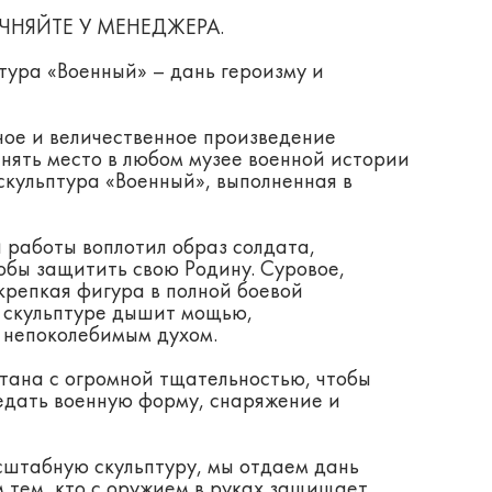
ЧНЯЙТЕ У МЕНЕДЖЕРА.
тура «Военный» – дань героизму и
ое и величественное произведение
анять место в любом музее военной истории
скульптура «Военный», выполненная в
 работы воплотил образ солдата,
обы защитить свою Родину. Суровое,
крепкая фигура в полной боевой
й скульптуре дышит мощью,
 непоколебимым духом.
тана с огромной тщательностью, чтобы
едать военную форму, снаряжение и
сштабную скульптуру, мы отдаем дань
м тем, кто с оружием в руках защищает