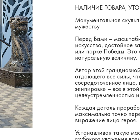
НАЛИЧИЕ ТОВАРА, УТО
Монументальная скульп
мужеству.
Перед Вами – масштабн
искусства, достойное з
или парке Победы. Это 
натуральную величину.
Автор этой грандиозной
отдающего все силы, чт
сосредоточенное лицо, 
экипировке – все в это
целеустремленностью и
Каждая деталь прорабо
максимально точно пер
выражение лица героя.
Устанавливая такую ма
глубокого уважения все