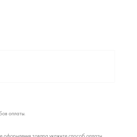
бов оплаты.
ине оформления товара укажите способ оплаты