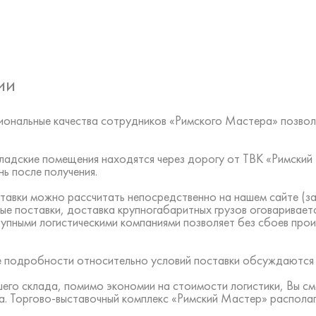
ии
ональные качества сотрудников «Римского Мастера» позвол
 складские помещения находятся через дорогу от ТВК «Римск
ь после получения.
тавки можно рассчитать непосредственно на нашем сайте (за
ые поставки, доставка крупногабаритных грузов оговаривает
рупными логистическими компаниями позволяет без сбоев про
все подробности относительно условий поставки обсуждаются
шего склада, помимо экономии на стоимости логистики, Вы с
а. Торгово-выставочный комплекс «Римский Мастер» располаг