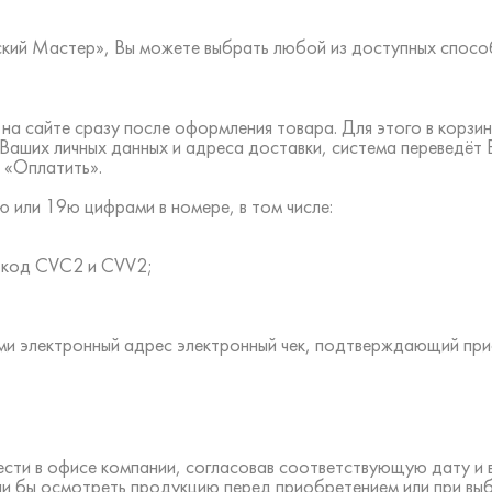
ский Мастер», Вы можете выбрать любой из доступных спосо
на сайте сразу после оформления товара. Для этого в корз
 Ваших личных данных и адреса доставки, система переведёт
 «Оплатить».
 или 19ю цифрами в номере, в том числе:
ть код CVC2 и CVV2;
ами электронный адрес электронный чек, подтверждающий пр
ести в офисе компании, согласовав соответствующую дату и
ли бы осмотреть продукцию перед приобретением или при вы