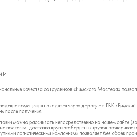
ии
ональные качества сотрудников «Римского Мастера» позвол
 складские помещения находятся через дорогу от ТВК «Римск
ь после получения.
тавки можно рассчитать непосредственно на нашем сайте (за
ые поставки, доставка крупногабаритных грузов оговаривает
рупными логистическими компаниями позволяет без сбоев про